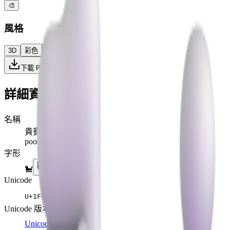
🎨
風格
3D
彩色
扁平
高對比
下載 PNG
詳細資訊
名稱
貴賓犬
poodle
字形
🐩
Unicode
U+
1F429
Unicode 版本
Unicode 6.0
(2010)