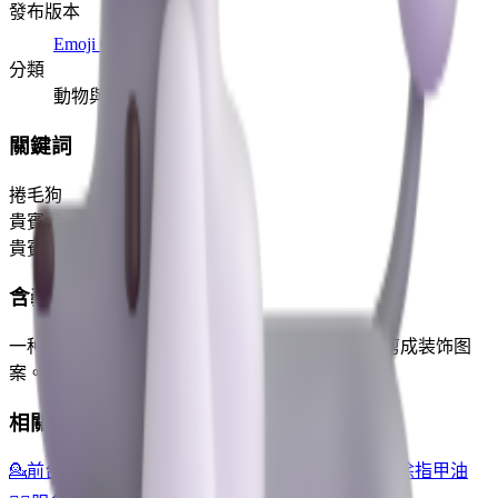
發布版本
Emoji 0.6
(2015)
分類
動物與自然
關鍵詞
捲毛狗
貴賓犬
貴賓狗
含義
一种贵宾犬，是一种受欢迎的卷毛犬种，通常修剪成装饰图
案。
相關 Emoji
💁
前台
🦊
狐狸
🩷
粉红色的心
🐈
猫
🦮
导盲犬
🚶
行人
💅
涂指甲油