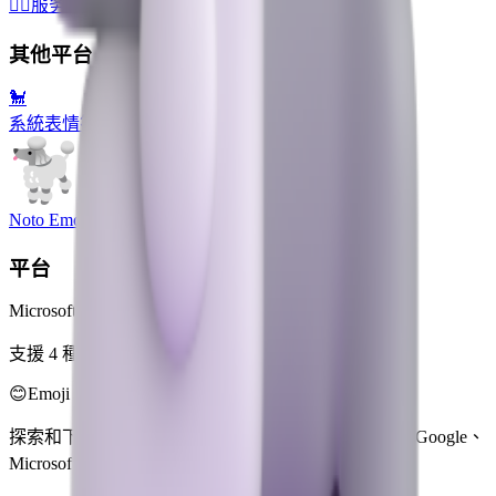
🐕‍🦺
服务犬
🇫🇷
旗: 法国
💩
大便
🌳
落叶树
🇩🇪
旗: 德国
其他平台
🐩
系統表情符號
Noto Emoji
平台
Microsoft 3D Fluent Emoji
支援 4 種風格
😊
Emoji Directory
探索和下載來自多個設計系統的表情符號 — Apple、Google、
Microsoft 等，全部集中在一個地方。