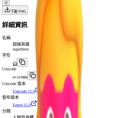
🎨
下載 PNG
詳細資訊
名稱
超級英雄
superhero
字形
🦸
Unicode
U+
1F9B8
Unicode 版本
Unicode 11.0
發布版本
Emoji 11.0
分類
人物與身體