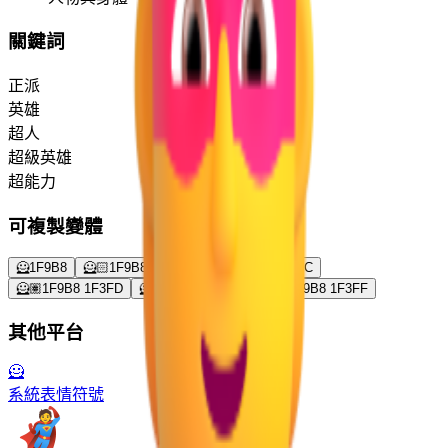
關鍵詞
正派
英雄
超人
超級英雄
超能力
可複製變體
🦸
1F9B8
🦸🏻
1F9B8 1F3FB
🦸🏼
1F9B8 1F3FC
🦸🏽
1F9B8 1F3FD
🦸🏾
1F9B8 1F3FE
🦸🏿
1F9B8 1F3FF
其他平台
🦸
系統表情符號