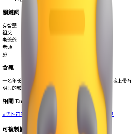
關鍵詞
有智慧
祖父
老爺爺
老頭
臉
含義
一名年长男性，通常被描绘为头发花白且略显稀疏，脸上带有
明显的皱纹。
相關 Emoji
♂️
男性符号
👦
男孩
👧
女孩
👨
男人
👩
女人
🚹
男厕
👶
小宝贝
可複製變體