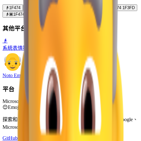
👴
1F474
👴🏻
1F474 1F3FB
👴🏼
1F474 1F3FC
👴🏽
1F474 1F3FD
👴🏾
1F474 1F3FE
👴🏿
1F474 1F3FF
其他平台
👴
系統表情符號
Noto Emoji
平台
Microsoft 3D Fluent Emoji
😊
Emoji Directory
探索和下載來自多個設計系統的表情符號 — Apple、Google、
Microsoft 等，全部集中在一個地方。
GitHub