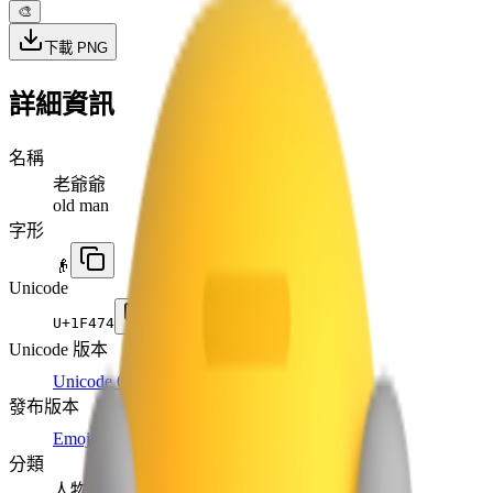
🎨
下載 PNG
詳細資訊
名稱
老爺爺
old man
字形
👴
Unicode
U+
1F474
Unicode 版本
Unicode 6.0
(2010)
發布版本
Emoji 0.6
(2015)
分類
人物與身體