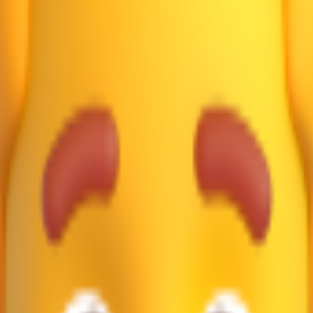
的地球
🔍
左斜的放大镜
🔎
右斜的放大镜
🧑‍🎓
学生
📡
卫星天线
🤔
想