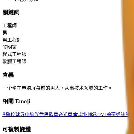
關鍵詞
工程師
男
男工程師
發明家
程式工程師
軟體工程師
含義
一个坐在电脑屏幕前的男人，从事技术领域的工作。
相關 Emoji
🖲️
轨迹球
💽
电脑光盘
💾
软盘
💿
光盘
🎓
毕业帽
📀
DVD
🌐
带经纬线
可複製變體