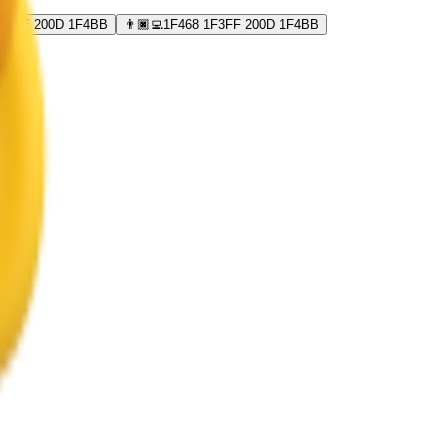
1F3FE 200D 1F4BB
👨🏿‍💻
1F468 1F3FF 200D 1F4BB