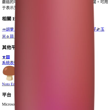
蘑菇的可食用真菌，描绘为带有棕色菌盖和菌柄的毒菌。可用
于表示烹饪用蘑菇，如褐菇、香菇或波多贝罗菇。
相關 Emoji
🥕
胡萝卜
🫑
灯笼椒
🍽️
餐具
🍳
煎蛋
🍝
意粉
🍅
西红柿
🍆
茄子
🌽
玉
米
🧄
蒜
👩‍🍳
女厨师
👨‍🍳
男厨师
🍄
蘑菇
其他平台
🍄‍🟫
系統表情符號
Noto Emoji
平台
Microsoft 3D Fluent Emoji