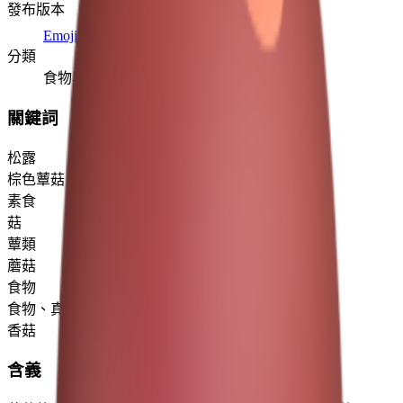
發布版本
Emoji 15.1
(2023)
分類
食物與飲料
關鍵詞
松露
棕色蕈菇
素食
菇
蕈類
蘑菇
食物
食物、真菌、自然、蔬菜
香菇
含義