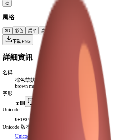
🎨
風格
3D
彩色
扁平
高對比
下載 PNG
詳細資訊
名稱
棕色蕈菇
brown mushroom
字形
🍄‍🟫
Unicode
U+
1F344 200D 1F7EB
Unicode 版本
Unicode 15.0