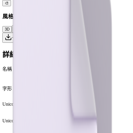
🎨
風格
3D
彩色
扁平
高對比
下載 PNG
詳細資訊
名稱
頁籤
bookmark tabs
字形
📑
Unicode
U+
1F4D1
Unicode 版本
Unicode 6.0
(2010)