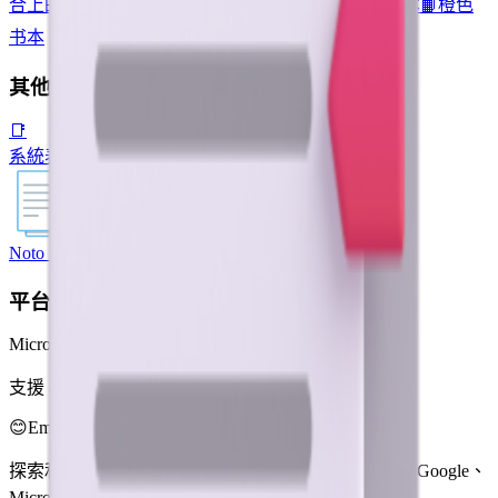
合上的书本
🗂️
索引分隔文件夹
📗
绿色书本
📘
蓝色书本
📙
橙色
书本
其他平台
📑
系統表情符號
Noto Emoji
平台
Microsoft 3D Fluent Emoji
支援 4 種風格
😊
Emoji Directory
探索和下載來自多個設計系統的表情符號 — Apple、Google、
Microsoft 等，全部集中在一個地方。