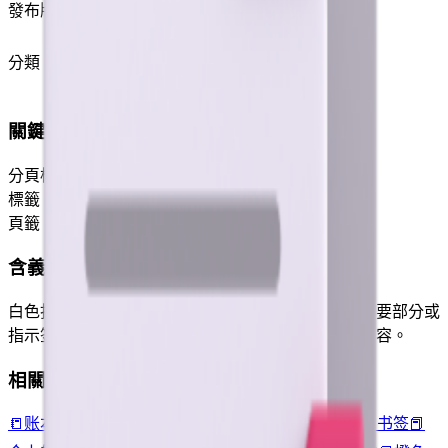
發布版本
Emoji 0.6
(2015)
分類
物品
關鍵詞
分頁標籤
標籤
頁籤
含義
白色打印纸张，上面有不同颜色的标签，用于标记重要部分或
指示签名行。通常用于涉及各种类型文件和写作的内容。
相關 Emoji
📒
账本
📃
带卷边的页面
🖋️
钢笔
🖊️
笔
📄
文件
📝
备忘录
🔖
书签
📕