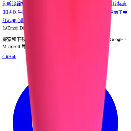
🩺
听诊器
💝
系有缎带的心
💞
舞动的心
🩵
浅蓝色的心
⚕️
医疗标志
👨‍⚕️
男医生
👩‍⚕️
女医生
🧑‍⚕️
卫生工作者
🤞
交叉的手指
💘
心中箭了
❤️
红心
🫀
心脏器官
😊
Emoji Directory
探索和下載來自多個設計系統的表情符號 — Apple、Google、
Microsoft 等，全部集中在一個地方。
GitHub