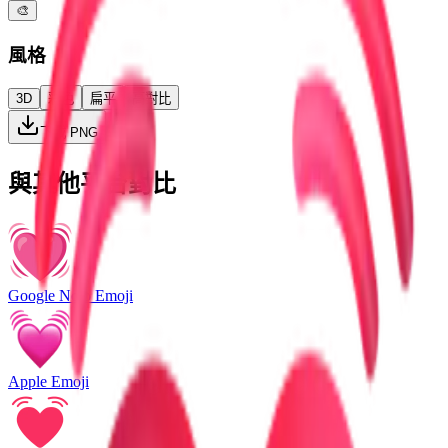
🎨
風格
3D
彩色
扁平
高對比
下載 PNG
與其他平台對比
Google Noto Emoji
Apple Emoji