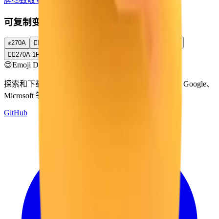
牌
🫡
致敬
🤛
朝左的拳头
🤜
朝右的拳头
🚪
门
可复制变体
✊
270A
✊🏻
270A 1F3FB
✊🏼
270A 1F3FC
✊🏽
270A 1F3FD
✊🏾
270A 1F3FE
✊🏿
270A 1F3FF
😊
Emoji Directory
探索和下载来自多个设计系统的表情符号 — Apple、Google、
Microsoft 等，全部集中在一个地方。
GitHub