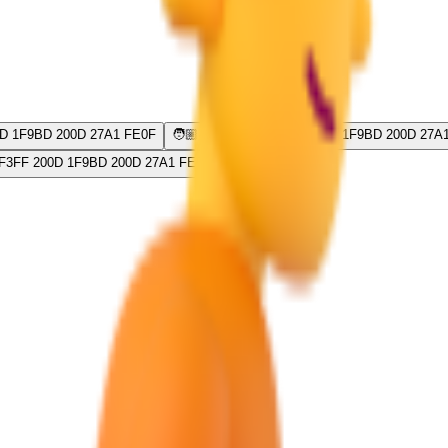
D 1F9BD 200D 27A1 FE0F
🧑🏼‍🦽‍➡️
1F9D1 1F3FC 200D 1F9BD 200D 27A
F3FF 200D 1F9BD 200D 27A1 FE0F