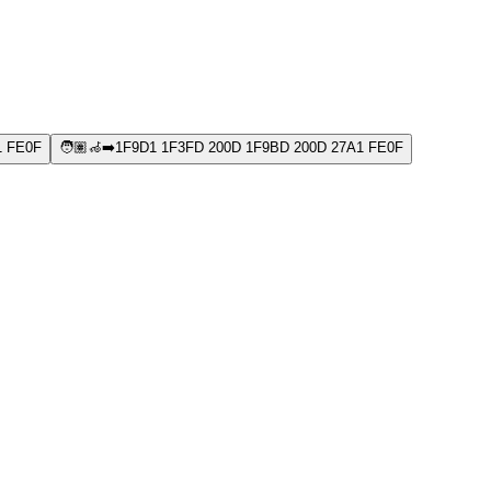
1 FE0F
🧑🏽‍🦽‍➡️
1F9D1 1F3FD 200D 1F9BD 200D 27A1 FE0F