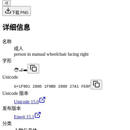
🎨
下载 PNG
详细信息
名称
成人
person in manual wheelchair facing right
字形
🧑‍🦽‍➡️
Unicode
U+
1F9D1 200D 1F9BD 200D 27A1 FE0F
Unicode 版本
Unicode 15.0
发布版本
Emoji 15.1
分类