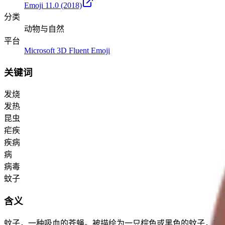
Emoji 11.0
(2018)
分类
动物与自然
平台
Microsoft 3D Fluent Emoji
关键词
发烧
发热
昆虫
疟疾
疾病
病
病毒
蚊子
含义
蚊子，一种吸血的苍蝇。被描绘为一只棕色或黑色的蚊子，站