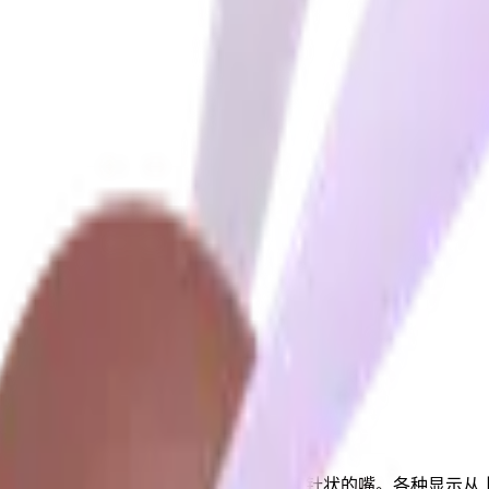
在它的六条长腿上，带有翅膀、长腹部和针状的嘴。各种显示从