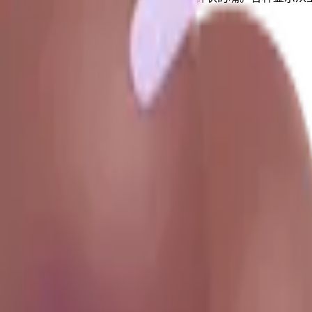
毛毛虫
🐜
蚂蚁
🐝
蜜蜂
🦇
蝙蝠
icrosoft 等，全部集中在一个地方。