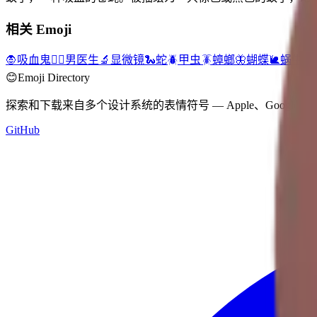
相关 Emoji
🧛
吸血鬼
👨‍⚕️
男医生
🔬
显微镜
🐍
蛇
🪲
甲虫
🪳
蟑螂
🦋
蝴蝶
🐌
蜗牛
🐛
😊
Emoji Directory
探索和下载来自多个设计系统的表情符号 — Apple、Google、M
GitHub