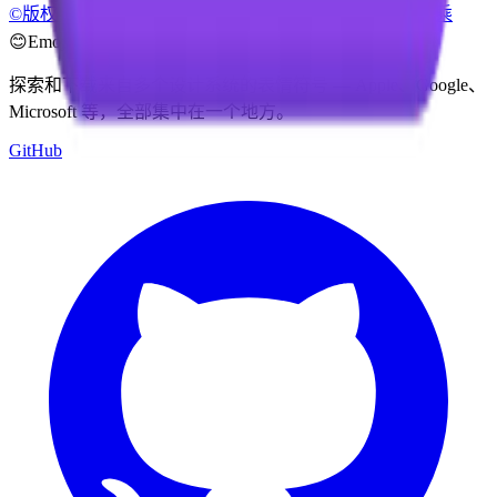
©️
版权
®️
Registered
™️
商标
🟰
粗等号
🧮
算盘
🔋
电池
✔️
勾号
✖️
乘
😊
Emoji Directory
探索和下载来自多个设计系统的表情符号 — Apple、Google、
Microsoft 等，全部集中在一个地方。
GitHub