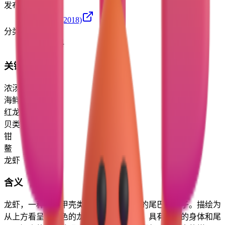
发布版本
Emoji 11.0
(2018)
分类
食物与饮料
关键词
浓汤
海鲜
红龙虾
贝类浓汤
钳
鳌
龙虾
含义
龙虾，一种大型甲壳类动物，具有显著的尾巴和钳子。描绘为
从上方看呈红橙色的龙虾（如煮熟的），具有长长的身体和尾