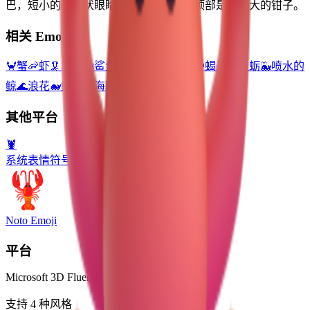
巴，短小的触须状眼睛和十条腿，其中顶部是非常大的钳子。
相关 Emoji
🦀
蟹
🦐
虾
🦑
乌贼
🦈
鲨鱼
🕷️
蜘蛛
🍤
天妇罗
🦂
蝎子
🦪
牡蛎
🐳
喷水的
鲸
🌊
浪花
🐋
鲸鱼
🐬
海豚
其他平台
🦞
系统表情符号
Noto Emoji
平台
Microsoft 3D Fluent Emoji
支持 4 种风格