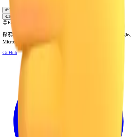
🫲
1FAF2
🫲🏻
1FAF2 1F3FB
🫲🏼
1FAF2 1F3FC
🫲🏽
1FAF2 1F3FD
🫲🏾
1FAF2 1F3FE
🫲🏿
1FAF2 1F3FF
😊
Emoji Directory
探索和下载来自多个设计系统的表情符号 — Apple、Google、
Microsoft 等，全部集中在一个地方。
GitHub