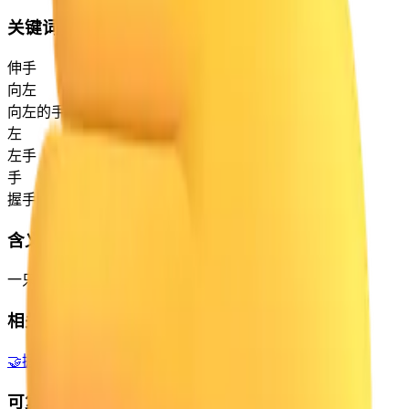
关键词
伸手
向左
向左的手
左
左手
手
握手
含义
一只向左的右手，展示手掌，拇指在上，小指在下。
相关 Emoji
🤝
握手
🫲🏼
向左的手: 中等-浅肤色
🫱
向右的手
可复制变体