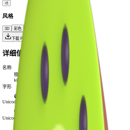
🎨
风格
3D
彩色
扁平
高对比
下载 PNG
详细信息
名称
猕猴桃
kiwi fruit
字形
🥝
Unicode
U+
1F95D
Unicode 版本
Unicode 9.0
(2016)