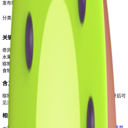
发布版本
Emoji 3.0
(2016)
分类
食物与饮料
关键词
奇异果
水果
猕猴桃
食物
含义
猕猴桃，或称中华猕猴桃，带有毛茸茸的棕色外皮，切开后可
见浅绿色果肉、白色果心和黑色种子。
相关 Emoji
🥕
胡萝卜
🍉
西瓜
🍌
香蕉
🇳🇿
旗: 新西兰
🍍
菠萝
🍎
红苹果
🍏
青苹