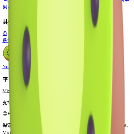
果
🍐
梨
🍑
桃
🍓
草莓
🍧
刨冰
🐦
鸟
其他平台
🥝
系统表情符号
Noto Emoji
平台
Microsoft 3D Fluent Emoji
支持 4 种风格
😊
Emoji Directory
探索和下载来自多个设计系统的表情符号 — Apple、Google、
Microsoft 等，全部集中在一个地方。