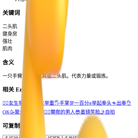
关键词
二头肌
健身房
强壮
肌肉
含义
一只手臂弯曲展示其肱二头肌。代表力量或锻炼。
相关 Emoji
🏋️‍♀️
女生举重
🏋️‍♂️
男生举重
🖐️
手掌
💯
一百分
✊
举起拳头
👊
出拳
👌
OK
🥳
聚会笑脸
🦵
腿
🧗‍♂️
攀爬的男人
😎
墨镜笑脸
🤳
自拍
可复制变体