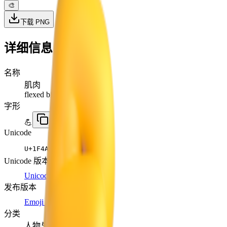
🎨
下载 PNG
详细信息
名称
肌肉
flexed biceps
字形
💪
Unicode
U+
1F4AA
Unicode 版本
Unicode 6.0
(2010)
发布版本
Emoji 0.6
(2015)
分类
人物与身体