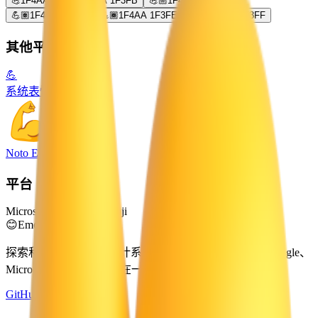
💪
1F4AA
💪🏻
1F4AA 1F3FB
💪🏼
1F4AA 1F3FC
💪🏽
1F4AA 1F3FD
💪🏾
1F4AA 1F3FE
💪🏿
1F4AA 1F3FF
其他平台
💪
系统表情符号
Noto Emoji
平台
Microsoft 3D Fluent Emoji
😊
Emoji Directory
探索和下载来自多个设计系统的表情符号 — Apple、Google、
Microsoft 等，全部集中在一个地方。
GitHub