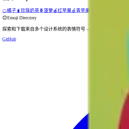
🍊
橘子
🧋
珍珠奶茶
🍍
菠萝
🍎
红苹果
🍏
青苹果
🍐
梨
🫙
罐
🧉
马黛茶
😊
Emoji Directory
探索和下载来自多个设计系统的表情符号 — Apple、Google、M
GitHub