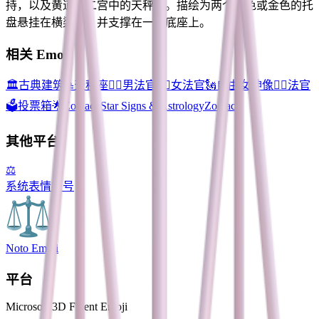
持，以及黄道十二宫中的天秤座。描绘为两个银色或金色的托
盘悬挂在横梁上，并支撑在一个底座上。
相关 Emoji
🏛️
古典建筑
♎
天秤座
👨‍⚖️
男法官
👩‍⚖️
女法官
🗽
自由女神像
🧑‍⚖️
法官
🗳️
投票箱
🌟Zodiac, Star Signs & Astrology
Zodiac
其他平台
⚖️
系统表情符号
Noto Emoji
平台
Microsoft 3D Fluent Emoji