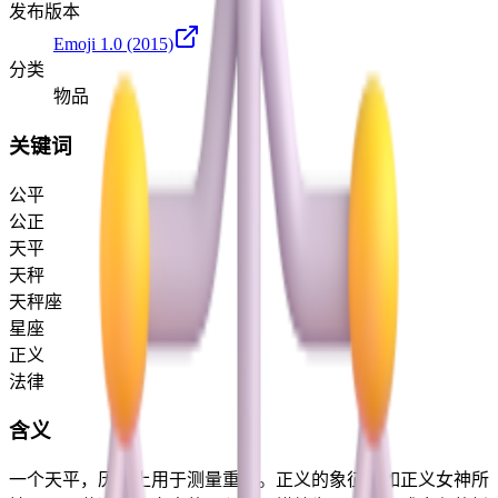
发布版本
Emoji 1.0
(2015)
分类
物品
关键词
公平
公正
天平
天秤
天秤座
星座
正义
法律
含义
一个天平，历史上用于测量重量。正义的象征，如正义女神所