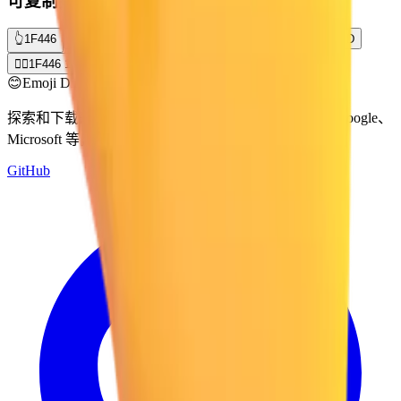
可复制变体
👆
1F446
👆🏻
1F446 1F3FB
👆🏼
1F446 1F3FC
👆🏽
1F446 1F3FD
👆🏾
1F446 1F3FE
👆🏿
1F446 1F3FF
😊
Emoji Directory
探索和下载来自多个设计系统的表情符号 — Apple、Google、
Microsoft 等，全部集中在一个地方。
GitHub