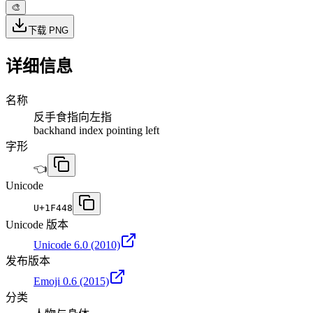
🎨
下载 PNG
详细信息
名称
反手食指向左指
backhand index pointing left
字形
👈
Unicode
U+
1F448
Unicode 版本
Unicode 6.0
(2010)
发布版本
Emoji 0.6
(2015)
分类