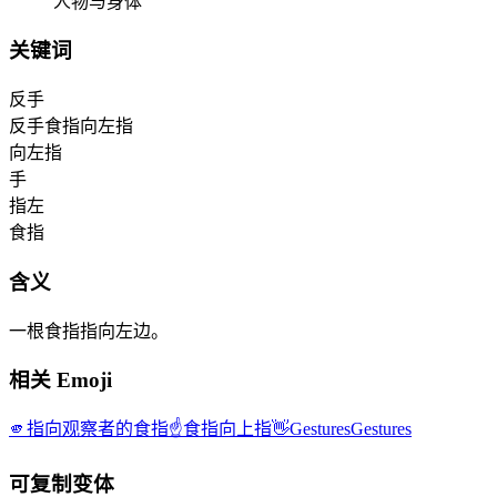
人物与身体
关键词
反手
反手食指向左指
向左指
手
指左
食指
含义
一根食指指向左边。
相关 Emoji
🫵
指向观察者的食指
☝️
食指向上指
👋Gestures
Gestures
可复制变体