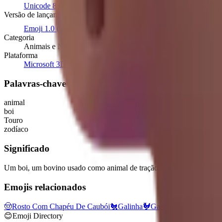
Unicode 8.0
(2010)
Versão de lançamento
Emoji 1.0
(2015)
Categoria
Animais e Natureza
Plataforma
Microsoft 3D Fluent Emoji
Palavras-chave
animal
boi
Touro
zodíaco
Significado
Um boi, um bovino usado como animal de tração. Representado em mar
Emojis relacionados
🤠
Rosto Com Chapéu De Caubói
🐔
Galinha
🐓
Galo
👨‍🌾
Fazendeiro

😊
Emoji Directory