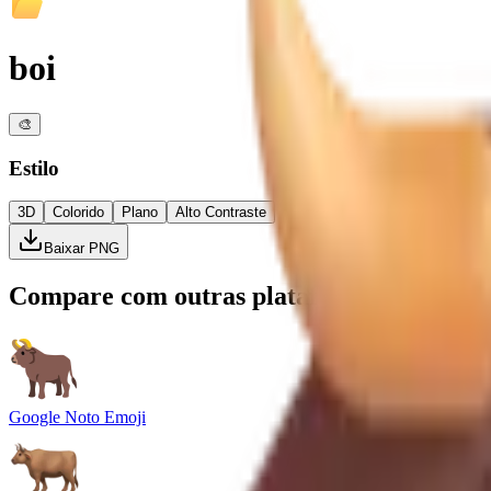
boi
🎨
Estilo
3D
Colorido
Plano
Alto Contraste
Baixar PNG
Compare com outras plataformas
Google Noto Emoji