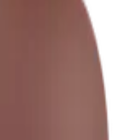
om cauda e chifres curtos.
e Vaca
🐄
Vaca
🐷
Rosto De Porco
🐖
Porco