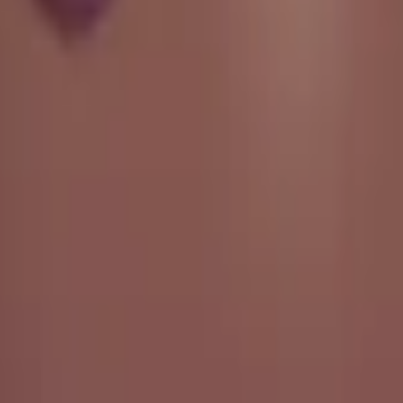
rom em perfil completo sobre quatro patas voltado para a esquerda, c

Rosto De Cavalo
👩‍🌾
Fazendeira
🐎
Cavalo
🧑‍🌾
Agricultor
🐮
Rosto D