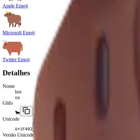
Apple Emoji
Microsoft Emoji
Twitter Emoji
Detalhes
Nome
boi
ox
Glifo
🐂
Unicode
U+
1F402
Versão Unicode