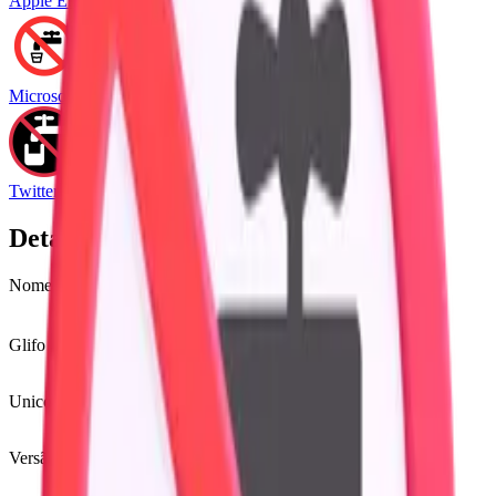
Apple Emoji
Microsoft Emoji
Twitter Emoji
Detalhes
Nome
água não potável
non-potable water
Glifo
🚱
Unicode
U+
1F6B1
Versão Unicode
Unicode 8.0
(2010)