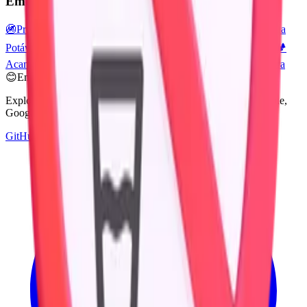
Emojis relacionados
🚳
Proibido Andar De Bicicleta
🚭
Proibido Fumar
💧
Gota
🚰
Água
Potável
🪠
Desentupidor
💦
Pingos De Suor
🚿
Chuveiro
🪣
Balde
🏕️
Acampamento
🚻
Banheiro
🛀
Pessoa Tomando Banho
🛁
Banheira
😊
Emoji Directory
Explore e baixe emojis de múltiplos sistemas de design — Apple,
Google, Microsoft e muito mais, tudo em um só lugar.
GitHub