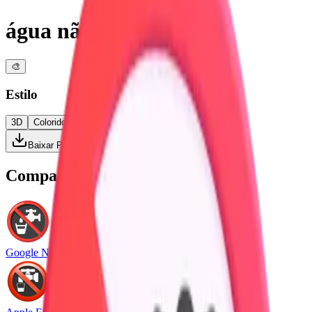
água não potável
🎨
Estilo
3D
Colorido
Plano
Alto Contraste
Baixar PNG
Compare com outras plataformas
Google Noto Emoji