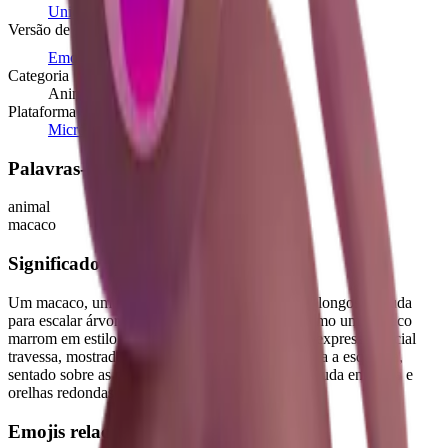
Unicode 6.0
(2010)
Versão de lançamento
Emoji 0.6
(2015)
Categoria
Animais e Natureza
Plataforma
Microsoft 3D Fluent Emoji
Palavras-chave
animal
macaco
Significado
Um macaco, um pequeno primata com membros longos e cauda
para escalar árvores. Geralmente representado como um macaco
marrom em estilo de desenho animado com uma expressão facial
travessa, mostrado em perfil completo voltado para a esquerda,
sentado sobre as patas traseiras com uma longa cauda enrolada e
orelhas redondas.
Emojis relacionados