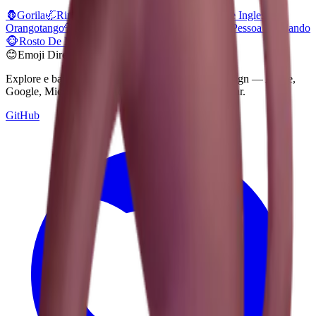
🦍
Gorila
🦏
Rinoceronte
🍌
Banana
🦒
Girafa
🔧
Chave Inglesa
🦧
Orangotango
🐅
Tigre
🐆
Leopardo
🦛
Hipopótamo
🧗
Pessoa Escalando
🐵
Rosto De Macaco
🙈
Macaco Que Não Vê Nada
😊
Emoji Directory
Explore e baixe emojis de múltiplos sistemas de design — Apple,
Google, Microsoft e muito mais, tudo em um só lugar.
GitHub