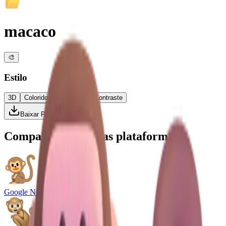
macaco
🎨
Estilo
3D
Colorido
Plano
Alto Contraste
Baixar PNG
Compare com outras plataformas
Google Noto Emoji