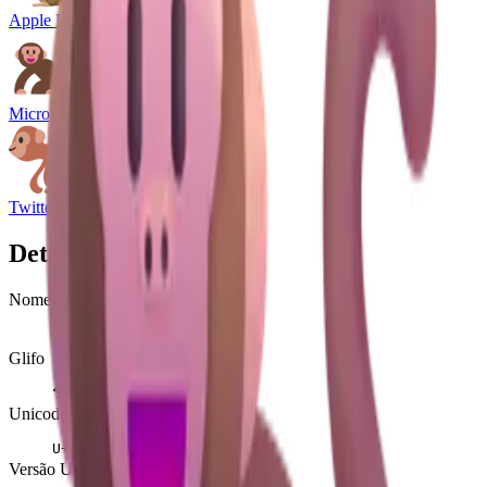
Apple Emoji
Microsoft Emoji
Twitter Emoji
Detalhes
Nome
macaco
monkey
Glifo
🐒
Unicode
U+
1F412
Versão Unicode