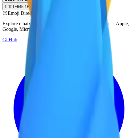
🙅🏿‍♂️
1F645 1F3FF 200D 2642 FE0F
😊
Emoji Directory
Explore e baixe emojis de múltiplos sistemas de design — Apple,
Google, Microsoft e muito mais, tudo em um só lugar.
GitHub