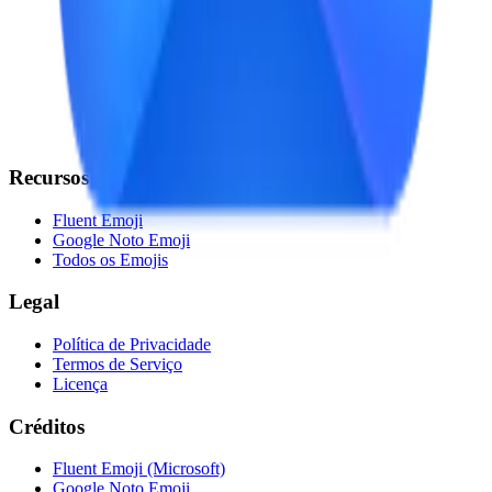
Recursos
Fluent Emoji
Google Noto Emoji
Todos os Emojis
Legal
Política de Privacidade
Termos de Serviço
Licença
Créditos
Fluent Emoji (Microsoft)
Google Noto Emoji