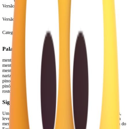
U+
1F925
Versão Unicode
Unicode 9.0
(2016)
Versão de lançamento
Emoji 3.0
(2016)
Categoria
Sorrisos e Emoções
Palavras-chave
mentindo
mentira
mentiroso
nariz crescendo
pinocchio
pinóquio
rosto de mentiroso
Significado
Um rosto amarelo com sobrancelhas levantadas, olhos ampliados,
leve carranca e nariz comprido, indicando que está contando uma
mentira à maneira de Pinóquio. Como esse personagem, o design do
Facebook apresenta um nariz de madeira.