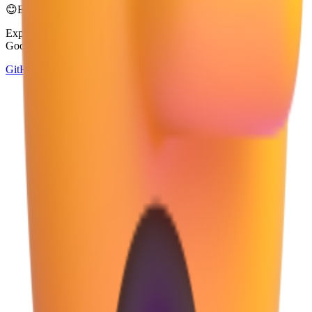
😊
Emoji Directory
Explore e baixe emojis de múltiplos sistemas de design — Apple,
Google, Microsoft e muito mais, tudo em um só lugar.
GitHub