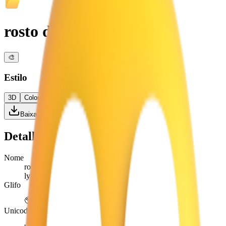
rosto de mentiroso
🎨
Estilo
3D
Colorido
Plano
Alto Contraste
Baixar PNG
Detalhes
Nome
rosto de mentiroso
lying face
Glifo
🤥
Unicode