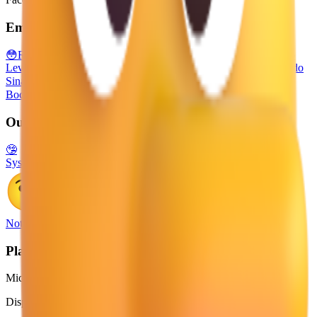
Emojis relacionados
😳
Rosto Ruborizado
🫏
Burro
👺
Duende Japonês
👃
Nariz
🙂
Rosto
Levemente Sorridente
🤞
Dedos Cruzados
💩
Cocô
🤫
Rosto Fazendo
Sinal De Silêncio
😐
Rosto Neutro
🤭
Rosto Com a Mão Sobre a
Boca
😶
Rosto Sem Boca
🐳
Baleia Esguichando Água
Outras Plataformas
🤥
System Emoji
Noto Emoji
Plataforma
Microsoft 3D Fluent Emoji
Disponível em 4 estilos