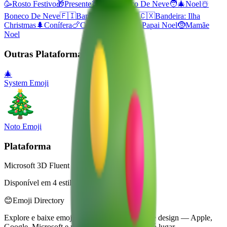
🥳
Rosto Festivo
🎁
Presente
🦃
Peru
❄️
Floco De Neve
🧑‍🎄
Noel
☃️
Boneco De Neve
🇫🇮
Bandeira: Finlândia
🇨🇽
Bandeira: Ilha
Christmas
🌲
Conífera
🍗
Coxa De Frango
🎅
Papai Noel
🤶
Mamãe
Noel
Outras Plataformas
🎄
System Emoji
Noto Emoji
Plataforma
Microsoft 3D Fluent Emoji
Disponível em 4 estilos
😊
Emoji Directory
Explore e baixe emojis de múltiplos sistemas de design — Apple,
Google, Microsoft e muito mais, tudo em um só lugar.