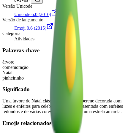
U+
1F384
Versão Unicode
Unicode 6.0
(2010)
Versão de lançamento
Emoji 0.6
(2015)
Categoria
Atividades
Palavras-chave
árvore
comemoração
Natal
pinheirinho
Significado
Uma árvore de Natal clássica, uma árvore perene decorada com
luzes e enfeites para celebrar o Natal. Representada com enfeites
redondos e de várias cores, e encimada por uma estrela amarela.
Emojis relacionados