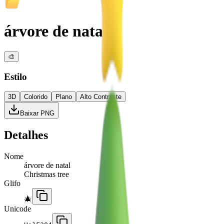
árvore de natal
🎨
Estilo
3D
Colorido
Plano
Alto Contraste
Baixar PNG
Detalhes
Nome
árvore de natal
Christmas tree
Glifo
🎄
Unicode