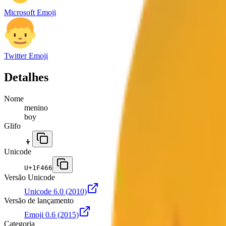
Microsoft Emoji
Twitter Emoji
Detalhes
Nome
menino
boy
Glifo
👦
Unicode
U+
1F466
Versão Unicode
Unicode 6.0
(2010)
Versão de lançamento
Emoji 0.6
(2015)
Categoria