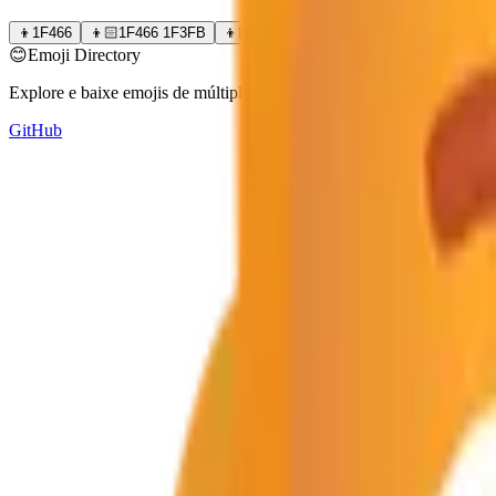
👦
1F466
👦🏻
1F466 1F3FB
👦🏼
1F466 1F3FC
👦🏽
1F466 1F3FD
😊
Emoji Directory
Explore e baixe emojis de múltiplos sistemas de design — Apple, Goo
GitHub