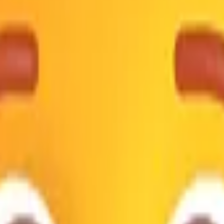
👦🏾
1F466 1F3FE
👦🏿
1F466 1F3FF
gle, Microsoft e muito mais, tudo em um só lugar.