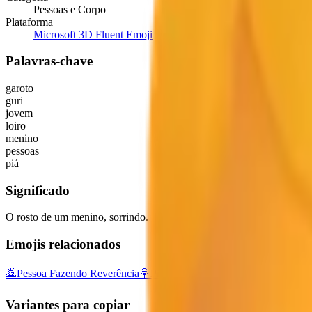
Pessoas e Corpo
Plataforma
Microsoft 3D Fluent Emoji
Palavras-chave
garoto
guri
jovem
loiro
menino
pessoas
piá
Significado
O rosto de um menino, sorrindo.
Emojis relacionados
🙇
Pessoa Fazendo Reverência
🍭
Pirulito
♂️
Símbolo De Masculino
🚸
C
Variantes para copiar