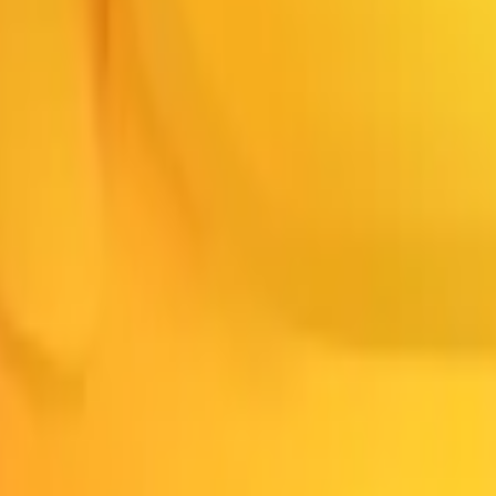
rianças Atravessando
👨
Homem
👩
Mulher
🚹
Banheiro Masculino
👴
Home