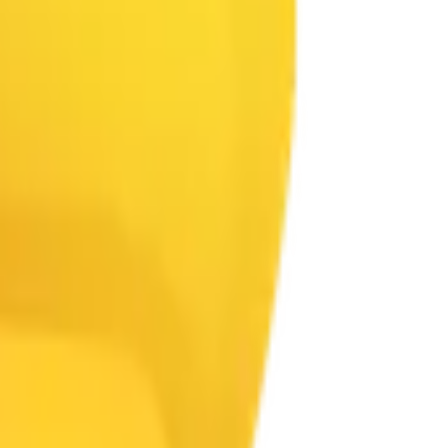
m Idoso
👵
Idosa
👶
Bebê
🧓
Idoso