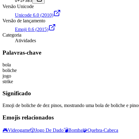
U+
1F3B3
Versão Unicode
Unicode 6.0
(2010)
Versão de lançamento
Emoji 0.6
(2015)
Categoria
Atividades
Palavras-chave
bola
boliche
jogo
strike
Significado
Emoji de boliche de dez pinos, mostrando uma bola de boliche e pino
Emojis relacionados
🎮
Videogame
🎲
Jogo De Dado
💣
Bomba
🧩
Quebra-Cabeça