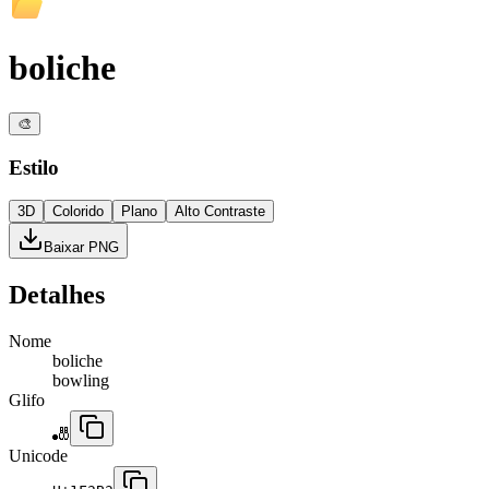
boliche
🎨
Estilo
3D
Colorido
Plano
Alto Contraste
Baixar PNG
Detalhes
Nome
boliche
bowling
Glifo
🎳
Unicode