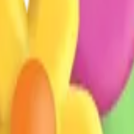
 coleção de flores rosa e amarelas com caules verdes amarrados juntos
o Mandando Um Beijo
💋
Marca De Beijo
💘
Coração Com Flecha
❤️
Cor