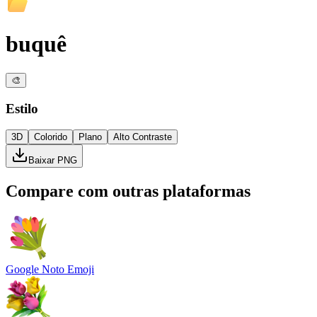
buquê
🎨
Estilo
3D
Colorido
Plano
Alto Contraste
Baixar PNG
Compare com outras plataformas
Google Noto Emoji