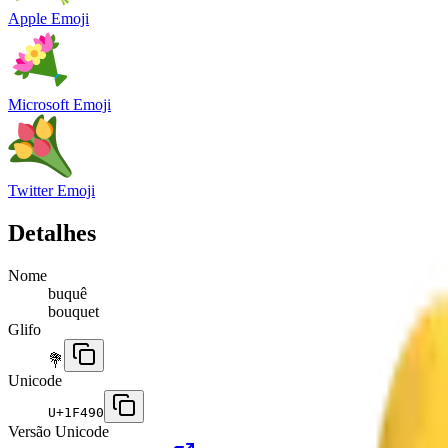
Apple Emoji
Microsoft Emoji
Twitter Emoji
Detalhes
Nome
buquê
bouquet
Glifo
💐
Unicode
U+
1F490
Versão Unicode