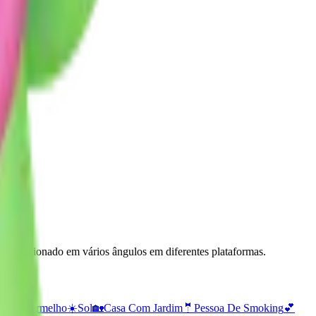
. Posicionado em vários ângulos em diferentes plataformas.
ação Vermelho
☀️
Sol
🏡
Casa Com Jardim
🤵
Pessoa De Smoking
💕