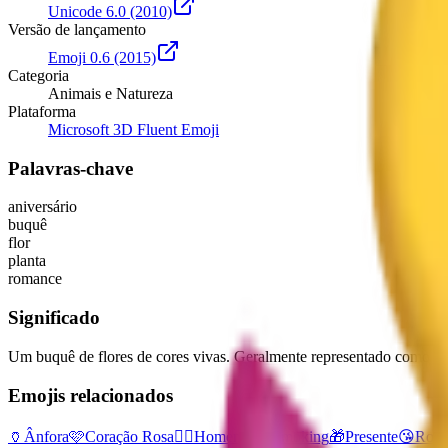
Unicode 6.0
(2010)
Versão de lançamento
Emoji 0.6
(2015)
Categoria
Animais e Natureza
Plataforma
Microsoft 3D Fluent Emoji
Palavras-chave
aniversário
buquê
flor
planta
romance
Significado
Um buquê de flores de cores vivas. Geralmente representado como uma
Emojis relacionados
🏺
Ânfora
🩷
Coração Rosa
🤵‍♂️
Homem De Smoking
🎁
Presente
😘
Rost