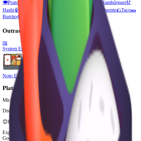
🍽️
Prato Com Talheres
🍴
Garfo E Faca
🍖
Carne
🍔
Hambúrguer
🥢
Hashi
🏮
Lanterna Vermelha De Papel
🌭
Cachorro-Quente
🌮
Taco
🌯
Burrito
🐟
Peixe
🍲
Panela
🐠
Peixe Tropical
Outras Plataformas
🍱
System Emoji
Noto Emoji
Plataforma
Microsoft 3D Fluent Emoji
Disponível em 4 estilos
😊
Emoji Directory
Explore e baixe emojis de múltiplos sistemas de design — Apple,
Google, Microsoft e muito mais, tudo em um só lugar.