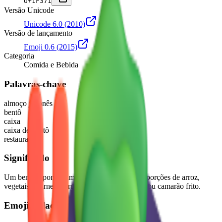
U+
1F371
Versão Unicode
Unicode 6.0
(2010)
Versão de lançamento
Emoji 0.6
(2015)
Categoria
Comida e Bebida
Palavras-chave
almoço japonês
bentô
caixa
caixa de bentô
restaurante
Significado
Um bento japonês, uma marmita dividida em porções de arroz,
vegetais e carne ou frutos do mar, como sushi ou camarão frito.
Emojis relacionados