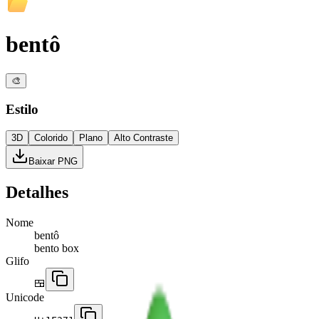
bentô
🎨
Estilo
3D
Colorido
Plano
Alto Contraste
Baixar PNG
Detalhes
Nome
bentô
bento box
Glifo
🍱
Unicode