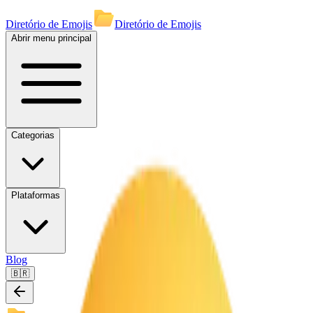
Diretório de Emojis
Diretório de Emojis
Abrir menu principal
Categorias
Plataformas
Blog
🇧🇷