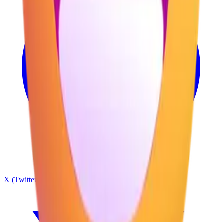
X (Twitter)