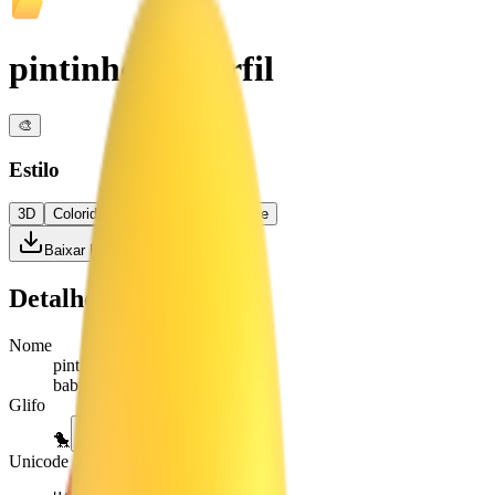
pintinho de perfil
🎨
Estilo
3D
Colorido
Plano
Alto Contraste
Baixar PNG
Detalhes
Nome
pintinho de perfil
baby chick
Glifo
🐤
Unicode