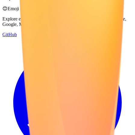
😊
Emoji Directory
Explore e baixe emojis de múltiplos sistemas de design — Apple,
Google, Microsoft e muito mais, tudo em um só lugar.
GitHub