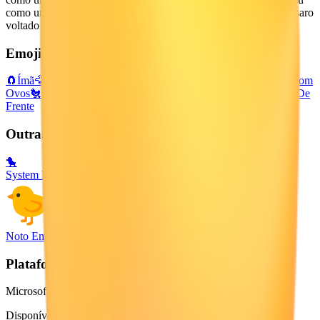
como uma cabeça de pintinho. Ambos os designs mostram o pássaro
voltado para a esquerda, com um bico e pés laranja.
Emojis relacionados
🧲
Ímã
🦅
Águia
🦆
Pato
🦉
Coruja
🪹
Ninho Vazio
🦃
Peru
🪺
Ninho Com
Ovos
🐔
Galinha
🐓
Galo
🐣
Pintinho Chocando
👶
Bebê
🐥
Pintinho De
Frente
Outras Plataformas
🐤
System Emoji
Noto Emoji
Plataforma
Microsoft 3D Fluent Emoji
Disponível em 4 estilos