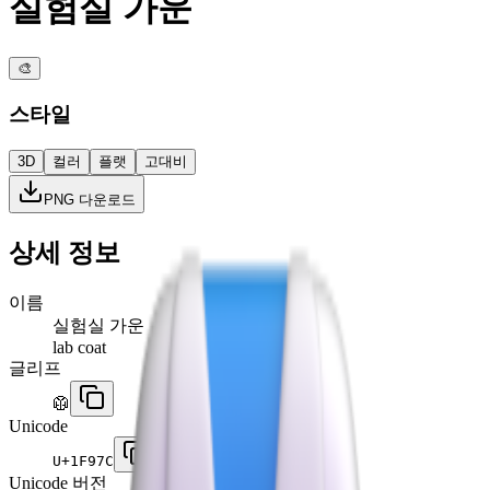
실험실 가운
🎨
스타일
3D
컬러
플랫
고대비
PNG 다운로드
상세 정보
이름
실험실 가운
lab coat
글리프
🥼
Unicode
U+
1F97C
Unicode 버전