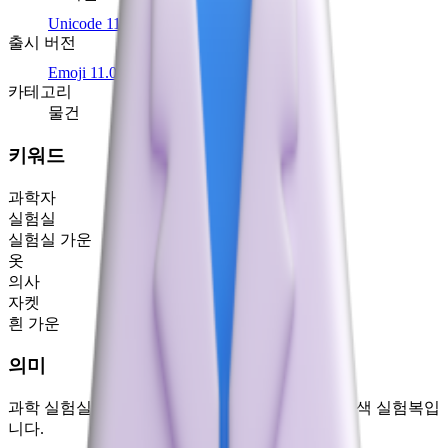
Unicode 11.0
(2018)
출시 버전
Emoji 11.0
(2018)
카테고리
물건
키워드
과학자
실험실
실험실 가운
옷
의사
자켓
흰 가운
의미
과학 실험실이나 병원 같은 의료 환경에서 입는 흰색 실험복입
니다.