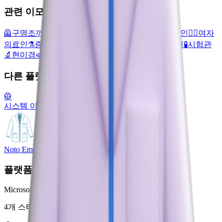
관련 이모지
🦺
구명조끼
🏥
병원
🇦🇶
깃발: 남극 대륙
👨‍⚕️
남자 의료인
👩‍⚕️
여자
의료인
⚗️
증류기
🧑‍⚕️
의료인
🦠
미생물
😷
마스크 낀 얼굴
🧪
시험관
🔬
현미경
🧫
페트리 접시
다른 플랫폼
🥼
시스템 이모지
Noto Emoji
플랫폼
Microsoft 3D Fluent Emoji
4개 스타일로 제공