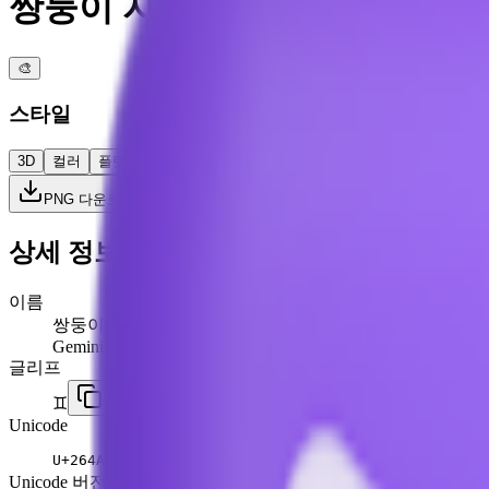
쌍둥이 자리
🎨
스타일
3D
컬러
플랫
고대비
PNG 다운로드
상세 정보
이름
쌍둥이 자리
Gemini
글리프
♊
Unicode
U+
264A
Unicode 버전