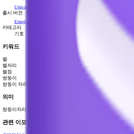
Unicode 6.0
(1993)
출시 버전
Emoji 0.6
(2015)
카테고리
기호
키워드
별
별자리
별점
쌍둥이
쌍둥이 자리
의미
쌍둥이자리 별자리는 황도대에 속합니다. 이 별자리 기호는 쌍
관련 이모지