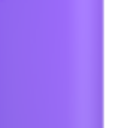
♓
물고기자리
🌟
반짝이는 별