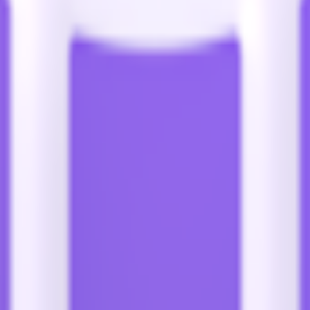
리
🧑‍🤝‍🧑
손을 잡고 있는 두 명의 사람
♑
염소자리
⭐
별
♒
물병자리
지를 한 곳에서 탐색하고 다운로드하세요.