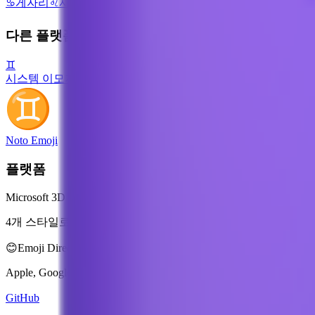
♋
게자리
♌
사자자리
♍
처녀자리
♎
천칭자리
♏
전갈자리
♐
사수자
다른 플랫폼
♊
시스템 이모지
Noto Emoji
플랫폼
Microsoft 3D Fluent Emoji
4개 스타일로 제공
😊
Emoji Directory
Apple, Google, Microsoft 등 여러 디자인 시스템의 이모
GitHub