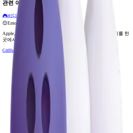
관련 이모지
🎮
비디오 게임
🎲
주사위
💣
폭탄
🧩
퍼즐
😊
Emoji Directory
Apple, Google, Microsoft 등 여러 디자인 시스템의 이모지를 한
곳에서 탐색하고 다운로드하세요.
GitHub