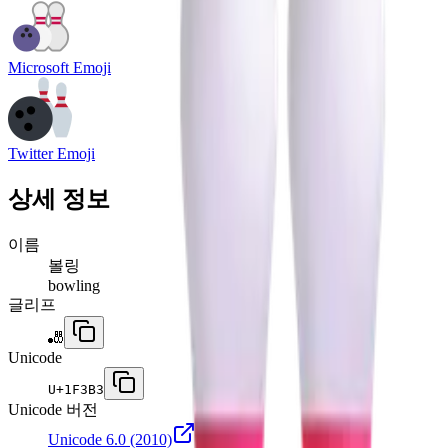
Microsoft Emoji
Twitter Emoji
상세 정보
이름
볼링
bowling
글리프
🎳
Unicode
U+
1F3B3
Unicode 버전
Unicode 6.0
(2010)