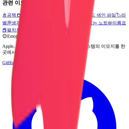
관련 이모지
📓
공책
📒
노트

Twitter Logo
📑
북마크 탭
🗂️
카드 색인 파일
🏷️
라
벨
💭
생각 풍선
☕
뜨거운 음료
🍵
차
📔
표지가 있는 노트
📛
이름표
📕
펼치지 않은 책
😊
Emoji Directory
Apple, Google, Microsoft 등 여러 디자인 시스템의 이모지를 한
곳에서 탐색하고 다운로드하세요.
GitHub