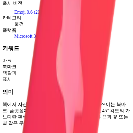
출시 버전
Emoji 0.6
(2015)
카테고리
물건
플랫폼
Microsoft 3D Fluent Emoji
키워드
마크
북마크
책갈피
표시
의미
책에서 자신의 자리나 읽던 위치를 표시하는 데 쓰이는 북마
크. 플랫폼에 따라 모양은 다르지만, 일반적으로 45° 각도의 가
느다란 흰색 또는 빨간색 띠로 묘사되며, 장식용 끈과 꽃 또는
별 같은 무늬가 함께 표현됩니다.