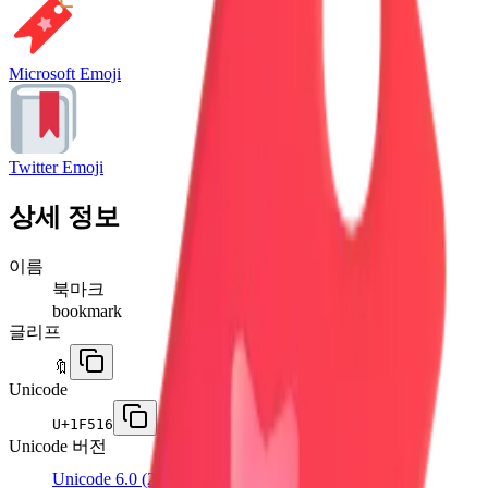
Microsoft Emoji
Twitter Emoji
상세 정보
이름
북마크
bookmark
글리프
🔖
Unicode
U+
1F516
Unicode 버전
Unicode 6.0
(2010)