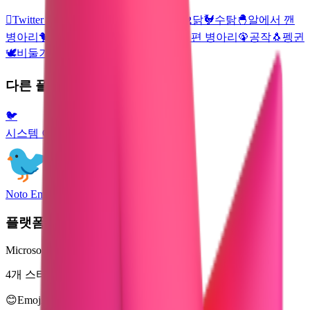

Twitter Logo
🐿️
얼룩다람쥐
🦃
칠면조
🐔
닭
🐓
수탉
🐣
알에서 깬
병아리
🐤
병아리
🐥
정면을 향해 날개를 편 병아리
🦚
공작
🐧
펭귄
🕊️
비둘기
🦜
앵무새
다른 플랫폼
🐦
시스템 이모지
Noto Emoji
플랫폼
Microsoft 3D Fluent Emoji
4개 스타일로 제공
😊
Emoji Directory