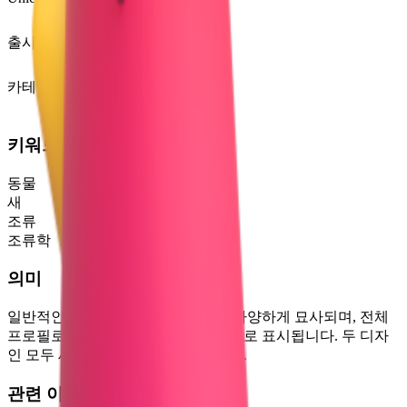
Unicode 6.0
(2010)
출시 버전
Emoji 0.6
(2015)
카테고리
동물 및 자연
키워드
동물
새
조류
조류학
의미
일반적인 새. 파랑새 또는 홍관조로 다양하게 묘사되며, 전체
프로필로 서 있는 모습이나 새의 머리로 표시됩니다. 두 디자
인 모두 새가 왼쪽을 향하고 있습니다.
관련 이모지