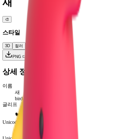
새
🎨
스타일
3D
컬러
플랫
고대비
PNG 다운로드
상세 정보
이름
새
bird
글리프
🐦
Unicode
U+
1F426
Unicode 버전