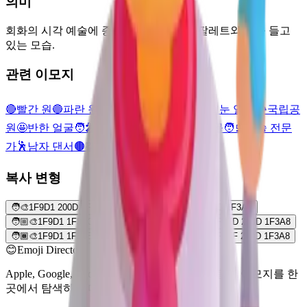
의미
회화의 시각 예술에 종사하는 사람으로, 팔레트와 붓을 들고
있는 모습.
관련 이모지
🔴
빨간 원
🔵
파란 원
🏔️
눈 덮인 산
⛰️
산
😍
하트 눈 얼굴
🏞️
국립공
원
🤩
반한 얼굴
🧑‍🎤
가수
🏛️
고전 양식의 건축물
🧑‍💻
기술 전문
가
🕺
남자 댄서
🟤
갈색 원
복사 변형
🧑‍🎨
1F9D1 200D 1F3A8
🧑🏻‍🎨
1F9D1 1F3FB 200D 1F3A8
🧑🏼‍🎨
1F9D1 1F3FC 200D 1F3A8
🧑🏽‍🎨
1F9D1 1F3FD 200D 1F3A8
🧑🏾‍🎨
1F9D1 1F3FE 200D 1F3A8
🧑🏿‍🎨
1F9D1 1F3FF 200D 1F3A8
😊
Emoji Directory
Apple, Google, Microsoft 등 여러 디자인 시스템의 이모지를 한
곳에서 탐색하고 다운로드하세요.