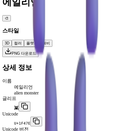
에일리언
🎨
스타일
3D
컬러
플랫
고대비
PNG 다운로드
상세 정보
이름
에일리언
alien monster
글리프
👾
Unicode
U+
1F47E
Unicode 버전