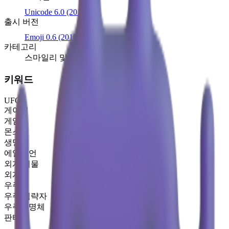
Unicode 6.0
(2010)
출시 버전
Emoji 0.6
(2015)
카테고리
스마일리 및 감정
키워드
UFO
게이머
게임
몬스터
생명체
에일리언
외계 괴물
외계인
우주
우주 침략자
우주생명체
판타지