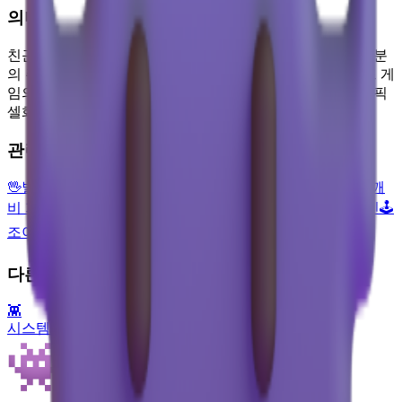
의미
친근해 보이는 촉수가 달린 두 눈을 가진 우주 생명체. 대부분
의 주요 플랫폼은 스페이스 인베이더와 같은 고전 아케이드 게
임의 외계인을 본떠 디자인하며, 8비트 그래픽처럼 보라색 픽
셀화된 모습으로 렌더링합니다.
관련 이모지
🖖
벌칸식 인사
🦑
오징어
😈
머리에 뿔이 달린 웃는 얼굴
👹
도깨
비 가면
👺
코주부 도깨비 가면
👻
유령
🎮
비디오 게임
👽
외계인
🕹️
조이스틱
🛸
비행접시
☄️
혜성
🤖
로봇 얼굴
다른 플랫폼
👾
시스템 이모지