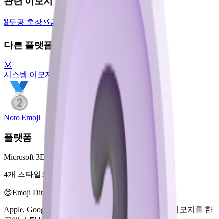
관련 이모지
🎖️
무공 훈장
🥇
금메달
🥉
동메달
다른 플랫폼
🥈
시스템 이모지
Noto Emoji
플랫폼
Microsoft 3D Fluent Emoji
4개 스타일로 제공
😊
Emoji Directory
Apple, Google, Microsoft 등 여러 디자인 시스템의 이모지를 한