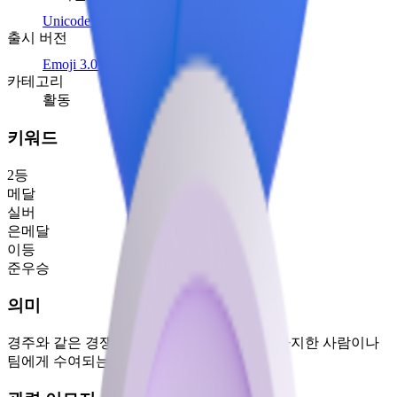
Unicode 9.0
(2016)
출시 버전
Emoji 3.0
(2016)
카테고리
활동
키워드
2등
메달
실버
은메달
이등
준우승
의미
경주와 같은 경쟁 스포츠 이벤트에서 2위를 차지한 사람이나
팀에게 수여되는 은메달.