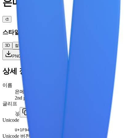
은메달
🎨
스타일
3D
컬러
플랫
고대비
PNG 다운로드
상세 정보
이름
은메달
2nd place medal
글리프
🥈
Unicode
U+
1F948
Unicode 버전