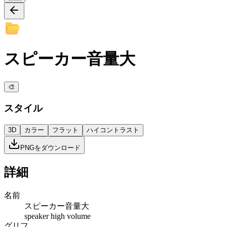
スピーカー音量大
🎨
スタイル
3D
カラー
フラット
ハイコントラスト
PNGをダウンロード
詳細
名前
スピーカー音量大
speaker high volume
グリフ