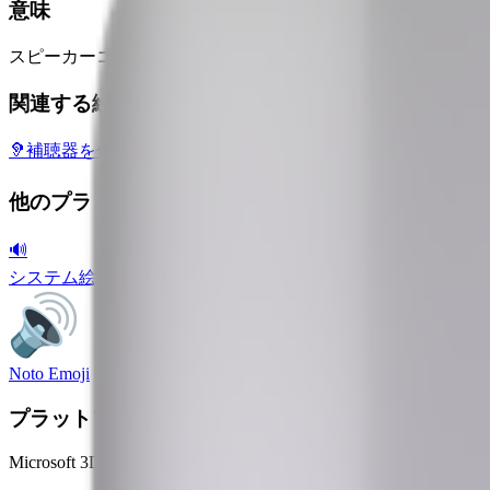
意味
スピーカーコーンが3つの音波と共に表示されており、一般
関連する絵文字
🦻
補聴器を付けた耳
🎻
バイオリン
🗣️
話す人のシルエット
🪘
コ
他のプラットフォーム
🔊
システム絵文字
Noto Emoji
プラットフォーム
Microsoft 3D Fluent Emoji