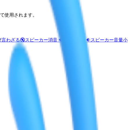
して使用されます。

言わざる
🔇
スピーカー消音
🔈
スピーカー
🔉
スピーカー音量小