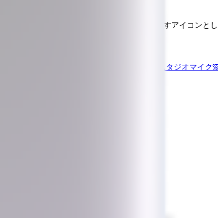
的に電話やコンピュータの音量を上げることを示すアイコンと
ンガ
🥁
ドラム
📡
パラボラアンテナ
⚂
Die Face 3
🎙️
スタジオマイク
