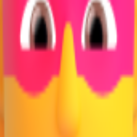
🦸🏾
1F9B8 1F3FE
🦸🏿
1F9B8 1F3FF
テムから絵文字を探索してダウンロード — すべてここに。