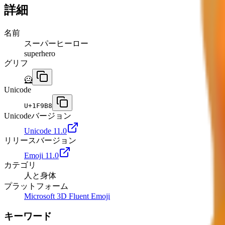
詳細
名前
スーパーヒーロー
superhero
グリフ
🦸
Unicode
U+
1F9B8
Unicodeバージョン
Unicode 11.0
リリースバージョン
Emoji 11.0
カテゴリ
人と身体
プラットフォーム
Microsoft 3D Fluent Emoji
キーワード