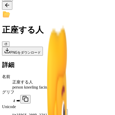
正座する人
🎨
PNGをダウンロード
詳細
名前
正座する人
person kneeling facing right
グリフ
🧎‍➡️
Unicode
U+
1F9CE 200D 27A1 FE0F