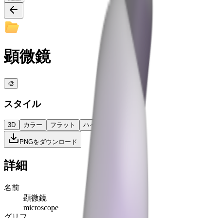
顕微鏡
🎨
スタイル
3D
カラー
フラット
ハイコントラスト
PNGをダウンロード
詳細
名前
顕微鏡
microscope
グリフ