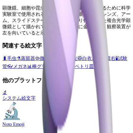
顕微鏡、細胞や昆虫などの小さな物体を拡大するために科学
実験室で使用される。調整可能な接眼レンズ、レンズ、アー
ム、スライドステージがベースに取り付けられた複合光学顕
微鏡として描かれています。一般的に金属製で、観察装置が
左を向いていると示されています。
関連する絵文字
🐛
毛虫
⚗️
蒸留器
🦠
微生物
🔍
虫眼鏡左
🥼
白衣
🔎
虫眼鏡右
🧪
試験
管
👓
メガネ
📊
棒グラフ
🔭
望遠鏡
🧫
ペトリ皿
🧬
DNA
他のプラットフォーム
🔬
システム絵文字
Noto Emoji