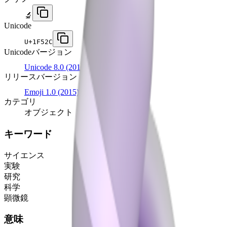
🔬
Unicode
U+
1F52C
Unicodeバージョン
Unicode 8.0
(2010)
リリースバージョン
Emoji 1.0
(2015)
カテゴリ
オブジェクト
キーワード
サイエンス
実験
研究
科学
顕微鏡
意味