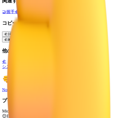
関連する絵文字
🤝
握手
🫲🏼
左に向けた手: やや薄い肌色
🫱
右に向けた手
コピー用バリエーション
🫲
1FAF2
🫲🏻
1FAF2 1F3FB
🫲🏼
1FAF2 1F3FC
🫲🏽
1FAF2 1F3FD
🫲🏾
1FAF2 1F3FE
🫲🏿
1FAF2 1F3FF
他のプラットフォーム
🫲
システム絵文字
Noto Emoji
プラットフォーム
Microsoft 3D Fluent Emoji
😊
Emoji Directory