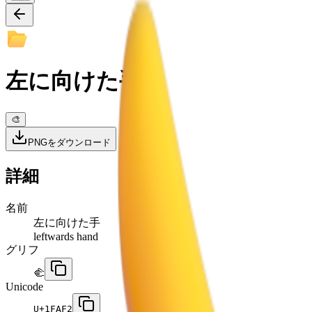
左に向けた手
🎨
PNGをダウンロード
詳細
名前
左に向けた手
leftwards hand
グリフ
🫲
Unicode
U+
1FAF2