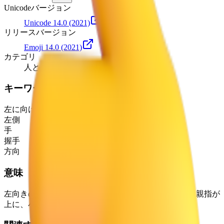
Unicodeバージョン
Unicode 14.0
(2021)
リリースバージョン
Emoji 14.0
(2021)
カテゴリ
人と身体
キーワード
左に向けた手
左側
手
握手
方向
意味
左向きの開いた右手で、手のひらを見せるようにし、親指が
上に、小指が下にあります。