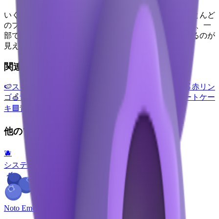
いくつかの熟したブルーベリーが集まっています。ほとんど
のプラットフォームでは3つのブルーベリーが表示され、一
部ではブルーベリーの後ろから小さな緑の葉が出ているのが
見えます。
関連する絵文字
🍉
スイカ
🍊
みかん
🍋
レモン
🍌
バナナ
🍍
パイナップル
🍎
赤リン
ゴ
🍏
青リンゴ
🍐
洋ナシ
🍒
さくらんぼ
🍓
いちご
🍰
ショートケー
キ
🟦
青い四角
他のプラットフォーム
🫐
システム絵文字
Noto Emoji