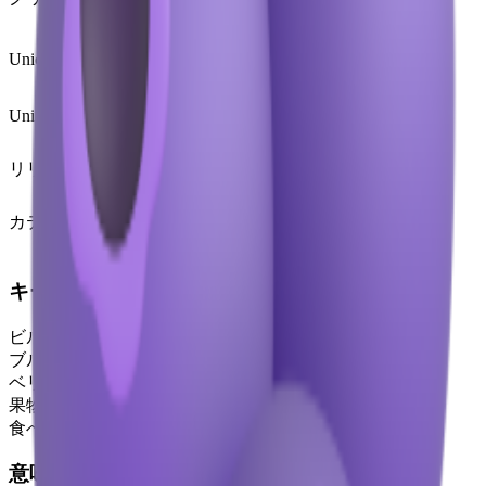
🫐
Unicode
U+
1FAD0
Unicodeバージョン
Unicode 13.0
(2020)
リリースバージョン
Emoji 13.0
(2020)
カテゴリ
食べ物と飲み物
キーワード
ビルベリー
ブルーベリー
ベリー
果物
食べ物
意味