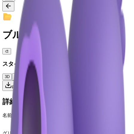
ブルーベリー
🎨
スタイル
3D
カラー
フラット
ハイコントラスト
PNGをダウンロード
詳細
名前
ブルーベリー
blueberries
グリフ