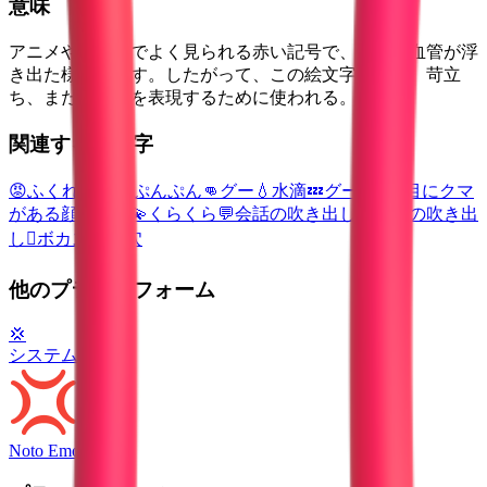
意味
アニメやマンガでよく見られる赤い記号で、怒って血管が浮
き出た様子を表す。したがって、この絵文字は怒り、苛立
ち、または不満を表現するために使われる。
関連する絵文字
😡
ふくれっ面
😠
ぷんぷん
👊
グー
💧
水滴
💤
グーグー
🫩
目にクマ
がある顔
💥
衝突
💫
くらくら
💬
会話の吹き出し
💭
雲形の吹き出
し
🫯
ボカスカ
🕳️
穴
他のプラットフォーム
💢
システム絵文字
Noto Emoji