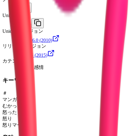
💢
Unicode
U+
1F4A2
Unicodeバージョン
Unicode 6.0
(2010)
リリースバージョン
Emoji 0.6
(2015)
カテゴリ
顔文字と感情
キーワード
＃
マンガ
むかっ
怒った
怒り
怒りマーク