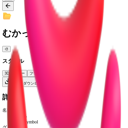
むかっ
🎨
スタイル
3D
カラー
フラット
ハイコントラスト
PNGをダウンロード
詳細
名前
むかっ
anger symbol
グリフ