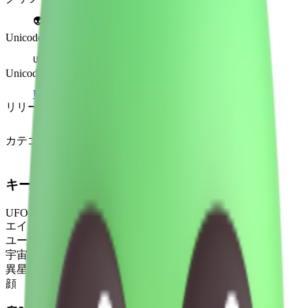
👽
Unicode
U+
1F47D
Unicodeバージョン
Unicode 6.0
(2010)
リリースバージョン
Emoji 0.6
(2015)
カテゴリ
顔文字と感情
キーワード
UFO
エイリアン
ユーフォー
宇宙人
異星人
顔