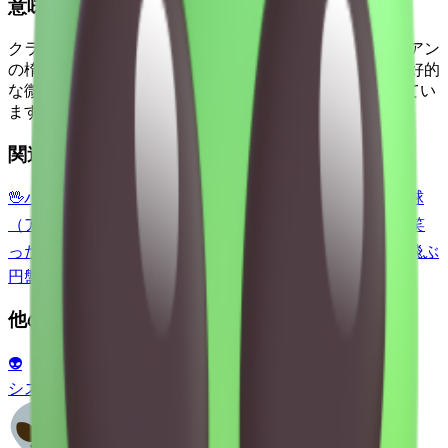
意味
クラシックなエイリアンの顔。灰色または緑色のエイリアン
の楕円形で無毛の頭、大きな黒い目、そしてわずかに友好的
な微笑み。 Samsungは鼻孔を描き、Facebookは鼻を描いてい
ます。
関連する絵文字
🖖
バルカンの挨拶
🌍
地球（ヨーロッパとアフリカ）
🌎
地球
（アメリカ大陸）
🌏
地球（アジアとオーストラリア）
😈
笑
った悪魔
👹
鬼
💀
ドクロ
☠️
ドクロと骨
👾
インベーダー
🛸
空飛ぶ
円盤
🤖
ロボット
🔭
望遠鏡
他のプラットフォーム
👽
システム絵文字