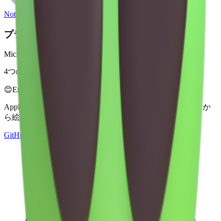
Noto Emoji
プラットフォーム
Microsoft 3D Fluent Emoji
4つのスタイルで利用可能
😊
Emoji Directory
Apple、Google、Microsoftなどの複数のデザインシステムか
ら絵文字を探索してダウンロード — すべてここに。
GitHub