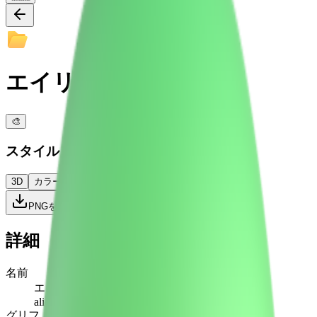
エイリアン
🎨
スタイル
3D
カラー
フラット
ハイコントラスト
PNGをダウンロード
詳細
名前
エイリアン
alien
グリフ